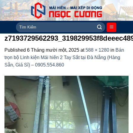
Skip
to
content
Tìm
kiếm:
z7193729562293_319829953f8deeec48
Published
6 Tháng mười một, 2025
at
588 × 1280
in
Bán
trọn bộ Linh kiện Mái hiên 2 Tay Sắt tại Đà Nẵng (Hàng
Sẵn, Giá Sỉ) – 0905.554.860