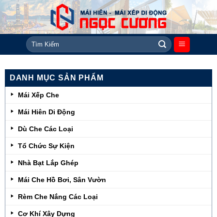
Skip
to
content
Tìm
kiếm:
DANH MỤC SẢN PHẨM
Mái Xếp Che
Mái Hiên Di Động
Dù Che Các Loại
Tổ Chức Sự Kiện
Nhà Bạt Lắp Ghép
Mái Che Hồ Bơi, Sân Vườn
Rèm Che Nắng Các Loại
Cơ Khí Xây Dựng