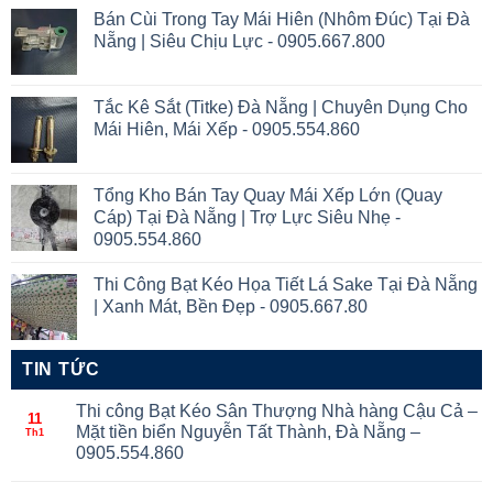
Bán Cùi Trong Tay Mái Hiên (Nhôm Đúc) Tại Đà
Nẵng | Siêu Chịu Lực - 0905.667.800
Tắc Kê Sắt (Titke) Đà Nẵng | Chuyên Dụng Cho
Mái Hiên, Mái Xếp - 0905.554.860
Tổng Kho Bán Tay Quay Mái Xếp Lớn (Quay
Cáp) Tại Đà Nẵng | Trợ Lực Siêu Nhẹ -
0905.554.860
Thi Công Bạt Kéo Họa Tiết Lá Sake Tại Đà Nẵng
| Xanh Mát, Bền Đẹp - 0905.667.80
TIN TỨC
Thi công Bạt Kéo Sân Thượng Nhà hàng Cậu Cả –
11
Mặt tiền biển Nguyễn Tất Thành, Đà Nẵng –
Th1
0905.554.860