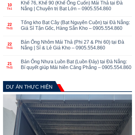
Khế 76, Khế 90 (Khế Ống Cuốn) Mái Thả tại Đà
10
Nẵng | Chuyên trị Bạt Lớn – 0905.554.860
Th1
Tổng kho Bạt Cây (Bạt Nguyên Cuộn) tại Đà Nẵng:
22
Giá Sỉ Tận Gốc, Hàng Sẵn Kho – 0905.554.860
Th11
Bán Ống Nhôm Mái Thả (Phi 27 & Phi 60) tại Đà
22
Nẵng | Sỉ & Lẻ Giá Kho – 0905.554.860
Th11
Bán Ống Nhựa Luồn Bạt (Luồn Đáy) tại Đà Nẵng:
21
Bí quyết giúp Mái hiên Căng Phẳng – 0905.554.860
Th11
DỰ ÁN THỰC HIỆN