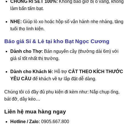
CHỐNG RỈ SÉT 100%:
Không bao giờ bị ố vàng, không
làm bẩn tấm bạt.
NHẸ:
Giúp lò xo hoặc hộp số vận hành nhẹ nhàng, tăng
tuổi thọ linh kiện.
Báo giá Sỉ & Lẻ tại kho Bạt Ngọc Cương
Dành cho Thợ:
Bán nguyên cây (thường dài 6m) với
giá sỉ tốt nhất thị trường.
Dành cho Khách lẻ:
Hỗ trợ
CẮT THEO KÍCH THƯỚC
YÊU CẦU
để khách về tự lắp đặt dễ dàng.
Chúng tôi có đầy đủ phụ kiện đi kèm như: Nắp chụp ống,
bát đỡ, dây kéo…
Liên hệ mua hàng ngay
Hotline / Zalo:
0905.667.800