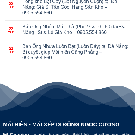
Tổng kho Bạt Cây (Bạt Nguyên Cuộn) tại Đà
22
Nẵng: Giá Sỉ Tận Gốc, Hàng Sẵn Kho –
Th11
0905.554.860
Bán Ống Nhôm Mái Thả (Phi 27 & Phi 60) tại Đà
22
Nẵng | Sỉ & Lẻ Giá Kho – 0905.554.860
Th11
Bán Ống Nhựa Luồn Bạt (Luồn Đáy) tại Đà Nẵng:
21
Bí quyết giúp Mái hiên Căng Phẳng –
Th11
0905.554.860
MÁI HIÊN - MÁI XẾP DI ĐỘNG NGỌC CƯƠNG