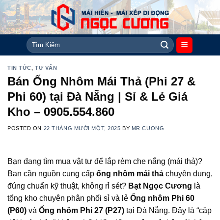
Skip
to
content
Tìm
kiếm:
TIN TỨC
,
TƯ VẤN
Bán Ống Nhôm Mái Thả (Phi 27 &
Phi 60) tại Đà Nẵng | Sỉ & Lẻ Giá
Kho – 0905.554.860
POSTED ON
22 THÁNG MƯỜI MỘT, 2025
BY
MR CUONG
Bạn đang tìm mua vật tư để lắp rèm che nắng (mái thả)?
Bạn cần nguồn cung cấp
ống nhôm mái thả
chuyên dụng,
đúng chuẩn kỹ thuật, không rỉ sét?
Bạt Ngọc Cương
là
tổng kho chuyên phân phối sỉ và lẻ
Ống nhôm Phi 60
(P60)
và
Ống nhôm Phi 27 (P27)
tại Đà Nẵng. Đây là “cặp