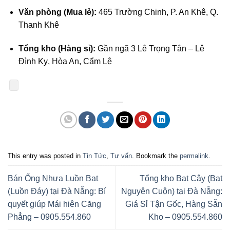
Văn phòng (Mua lẻ):
465 Trường Chinh, P. An Khê, Q.
Thanh Khê
Tổng kho (Hàng sỉ):
Gần ngã 3 Lê Trọng Tân – Lê
Đình Kỵ, Hòa An, Cẩm Lệ
This entry was posted in
Tin Tức
,
Tư vấn
. Bookmark the
permalink
.
Bán Ống Nhựa Luồn Bạt
Tổng kho Bạt Cây (Bạt
(Luồn Đáy) tại Đà Nẵng: Bí
Nguyên Cuộn) tại Đà Nẵng:
quyết giúp Mái hiên Căng
Giá Sỉ Tận Gốc, Hàng Sẵn
Phẳng – 0905.554.860
Kho – 0905.554.860