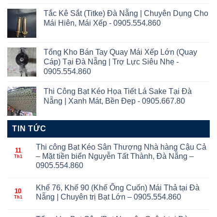
Tắc Kê Sắt (Titke) Đà Nẵng | Chuyên Dụng Cho
Mái Hiên, Mái Xếp - 0905.554.860
Tổng Kho Bán Tay Quay Mái Xếp Lớn (Quay
Cáp) Tại Đà Nẵng | Trợ Lực Siêu Nhẹ -
0905.554.860
Thi Công Bạt Kéo Họa Tiết Lá Sake Tại Đà
Nẵng | Xanh Mát, Bền Đẹp - 0905.667.80
TIN TỨC
Thi công Bạt Kéo Sân Thượng Nhà hàng Cậu Cả
11
– Mặt tiền biển Nguyễn Tất Thành, Đà Nẵng –
Th1
0905.554.860
Khế 76, Khế 90 (Khế Ống Cuốn) Mái Thả tại Đà
10
Nẵng | Chuyên trị Bạt Lớn – 0905.554.860
Th1