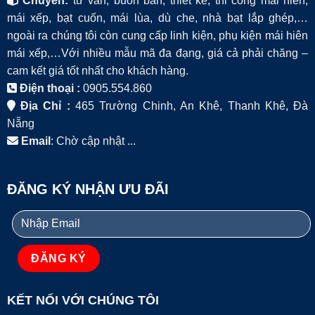
Chuyên:
tư vấn, buôn bán, thiết kế, thi công mái hiên,
mái xếp, bạt cuốn, mái lùa, dù che, nhà bạt lắp ghép,…
ngoài ra chúng tôi còn cung cấp linh kiện, phụ kiện mái hiên
mái xếp,…Với nhiều mẫu mã đa đạng, giá cả phải chăng –
cam kết giá tốt nhất cho khách hàng.
Điện thoại :
0905.554.860
Địa Chỉ :
465 Trường Chinh, An Khê, Thanh Khê, Đà
Nẵng
Email
: Chờ cập nhật ...
ĐĂNG KÝ NHẬN ƯU ĐÃI
KẾT NỐI VỚI CHÚNG TÔI