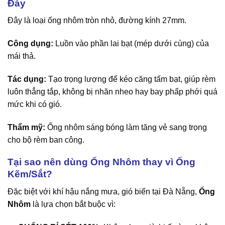
Đáy
Đây là loại ống nhôm tròn nhỏ, đường kính 27mm.
Công dụng:
Luồn vào phần lai bạt (mép dưới cùng) của
mái thả.
Tác dụng:
Tạo trọng lượng để kéo căng tấm bạt, giúp rèm
luôn thẳng tắp, không bị nhăn nheo hay bay phấp phới quá
mức khi có gió.
Thẩm mỹ:
Ống nhôm sáng bóng làm tăng vẻ sang trọng
cho bộ rèm ban công.
Tại sao nên dùng Ống Nhôm thay vì Ống
Kẽm/Sắt?
Đặc biệt với khí hậu nắng mưa, gió biển tại Đà Nẵng,
Ống
Nhôm
là lựa chọn bắt buộc vì: