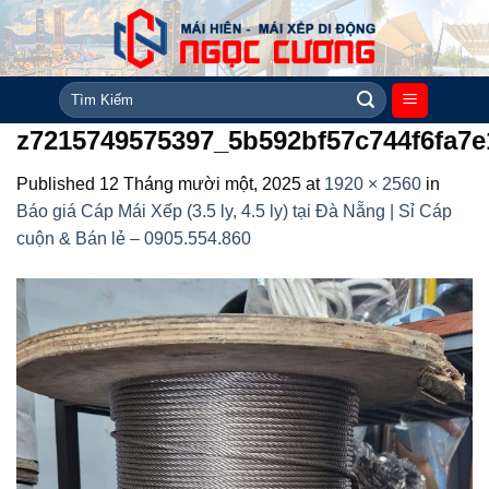
Skip
to
content
Tìm
kiếm:
z7215749575397_5b592bf57c744f6fa7
Published
12 Tháng mười một, 2025
at
1920 × 2560
in
Báo giá Cáp Mái Xếp (3.5 ly, 4.5 ly) tại Đà Nẵng | Sỉ Cáp
cuộn & Bán lẻ – 0905.554.860