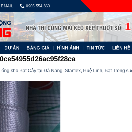
EMAIL
0905.554.860
DỰ ÁN
BẢNG GIÁ
HÌNH ẢNH
TIN TỨC
LIÊN HỆ
0ce54955d26ac95f28ca
Tổng kho Bạt Cây tại Đà Nẵng: Starflex, Huệ Linh, Bạt Trong s