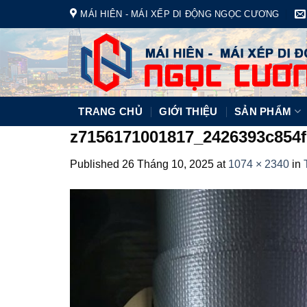
Skip
MÁI HIÊN - MÁI XẾP DI ĐỘNG NGỌC CƯƠNG
to
content
TRANG CHỦ
GIỚI THIỆU
SẢN PHẨM
z7156171001817_2426393c854f
Published
26 Tháng 10, 2025
at
1074 × 2340
in