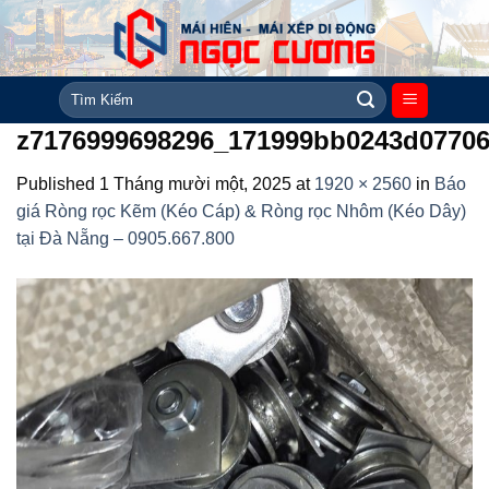
Skip
to
content
Tìm
kiếm:
z7176999698296_171999bb0243d07706
Published
1 Tháng mười một, 2025
at
1920 × 2560
in
Báo
giá Ròng rọc Kẽm (Kéo Cáp) & Ròng rọc Nhôm (Kéo Dây)
tại Đà Nẵng – 0905.667.800