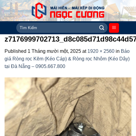
Skip
to
content
Tìm
kiếm:
z7176999702713_d8c085d71d98c44d5
Published
1 Tháng mười một, 2025
at
1920 × 2560
in
Báo
giá Ròng rọc Kẽm (Kéo Cáp) & Ròng rọc Nhôm (Kéo Dây)
tại Đà Nẵng – 0905.667.800