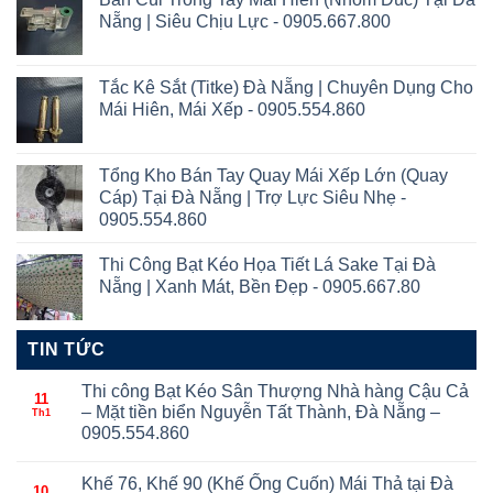
Nẵng | Siêu Chịu Lực - 0905.667.800
Tắc Kê Sắt (Titke) Đà Nẵng | Chuyên Dụng Cho
Mái Hiên, Mái Xếp - 0905.554.860
Tổng Kho Bán Tay Quay Mái Xếp Lớn (Quay
Cáp) Tại Đà Nẵng | Trợ Lực Siêu Nhẹ -
0905.554.860
Thi Công Bạt Kéo Họa Tiết Lá Sake Tại Đà
Nẵng | Xanh Mát, Bền Đẹp - 0905.667.80
TIN TỨC
Thi công Bạt Kéo Sân Thượng Nhà hàng Cậu Cả
11
– Mặt tiền biển Nguyễn Tất Thành, Đà Nẵng –
Th1
0905.554.860
Khế 76, Khế 90 (Khế Ống Cuốn) Mái Thả tại Đà
10