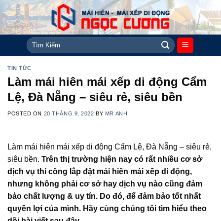
Skip
to
content
Tìm
kiếm:
TIN TỨC
Làm mái hiên mái xếp di động Cẩm
Lệ, Đà Nẵng – siêu rẻ, siêu bền
POSTED ON
20 THÁNG 9, 2022
BY
MR ANH
Làm mái hiên mái xếp di động Cẩm Lệ, Đà Nẵng – siêu rẻ,
siêu bền.
Trên thị trường hiện nay có rất nhiều cơ sở
dịch vụ thi công
lắp đặt mái hiên mái xếp di động
,
nhưng không phải cơ sở hay dịch vụ nào cũng đảm
bảo chất lượng & uy tín. Do đó, để đảm bảo tốt nhất
quyền lợi của mình. Hãy cùng chúng tôi tìm hiểu theo
dõi bài viết sau đây