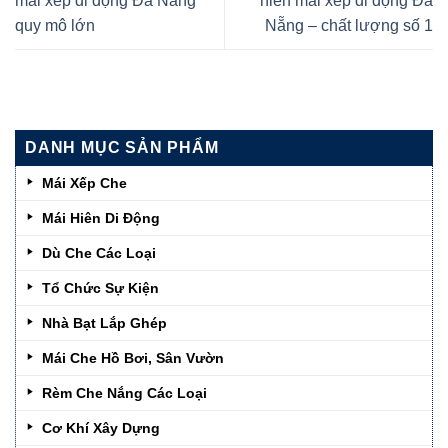
mái xếp di động Đà Nẵng
hiên mái xếp di động Đà
quy mô lớn
Nẵng – chất lượng số 1
DANH MỤC SẢN PHẨM
Mái Xếp Che
Mái Hiên Di Động
Dù Che Các Loại
Tổ Chức Sự Kiện
Nhà Bạt Lắp Ghép
Mái Che Hồ Bơi, Sân Vườn
Rèm Che Nắng Các Loại
Cơ Khí Xây Dựng