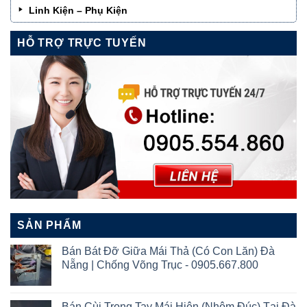
Linh Kiện – Phụ Kiện
HỖ TRỢ TRỰC TUYẾN
SẢN PHẨM
Bán Bát Đỡ Giữa Mái Thả (Có Con Lăn) Đà
Nẵng | Chống Võng Trục - 0905.667.800
Bán Cùi Trong Tay Mái Hiên (Nhôm Đúc) Tại Đà