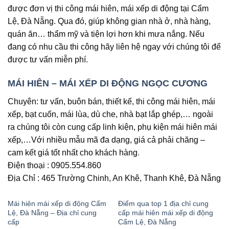
được đơn vị thi công mái hiên, mái xếp di động tại Cẩm
Lệ, Đà Nẵng. Qua đó, giúp không gian nhà ở, nhà hàng,
quán ăn… thẩm mỹ và tiện lợi hơn khi mưa nắng. Nếu
đang có nhu cầu thi công hãy liên hệ ngay với chúng tôi để
được tư vấn miễn phí.
MÁI HIÊN – MÁI XẾP DI ĐỘNG NGỌC CƯƠNG
Chuyên: tư vấn, buôn bán, thiết kế, thi công mái hiên, mái
xếp, bạt cuốn, mái lùa, dù che, nhà bạt lắp ghép,… ngoài
ra chúng tôi còn cung cấp linh kiện, phụ kiện mái hiên mái
xếp,…Với nhiều mẫu mã đa dạng, giá cả phải chăng –
cam kết giá tốt nhất cho khách hàng
.
Điện thoại : 0905.554.860
Địa Chỉ : 465 Trường Chinh, An Khê, Thanh Khê, Đà Nẵng
Mái hiên mái xếp di động Cẩm
Điểm qua top 1 địa chỉ cung
Lệ, Đà Nẵng – Địa chỉ cung
cấp mái hiên mái xếp di động
cấp
Cẩm Lệ, Đà Nẵng