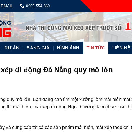
EMAIL
0905.554.860
DỰ ÁN
BẢNG GIÁ
HÌNH ẢNH
TIN TỨC
LIÊN HỆ
 xếp di động Đà Nẵng quy mô lớn
ẵng quy mô lớn. Bạn đang cần tìm một xưởng làm mái hiên mái 
ợng thì mái hiên, mái xếp di động Ngọc Cương là một sự lựa chọ
 và cung cấp tất cả các sản phẩm mái hiên, mái xếp theo chi t