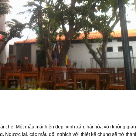
mái che. Một mẫu mái hiên đẹp, xinh xắn, hài hòa với không gian
. Ngược lại, các mẫu đối nghịch với thiết kế chung sẽ trở thàn