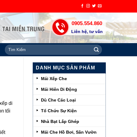
0905.554.860
Liên hệ, tư vấn
Tìm
kiếm:
DANH MỤC SẢN PHẨM
Mái Xếp Che
Mái Hiên Di Động
Dù Che Các Loại
xếp di
n tối
Tổ Chức Sự Kiện
Nhà Bạt Lắp Ghép
Mái Che Hồ Bơi, Sân Vườn
iết