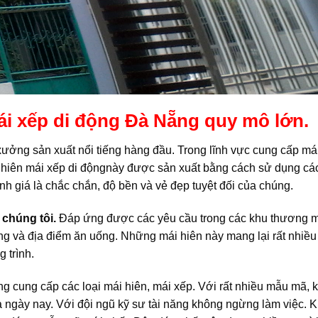
ái xếp di động Đà Nẵng quy mô lớn.
ưởng sản xuất nổi tiếng hàng đầu. Trong lĩnh vực cung cấp mái
 hiên mái xếp di độngnày được sản xuất bằng cách sử dụng cá
nh giá là chắc chắn, độ bền và vẻ đẹp tuyệt đối của chúng.
chúng tôi.
Đáp ứng được các yêu cầu trong các khu thương m
g và địa điểm ăn uống. Những mái hiên này mang lại rất nhiều
 trình.
 cung cấp các loại mái hiên, mái xếp. Với rất nhiều mẫu mã, k
a ngày nay. Với đội ngũ kỹ sư tài năng không ngừng làm việc. 