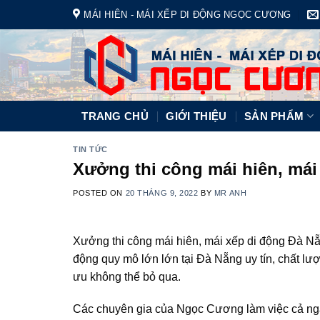
Skip
MÁI HIÊN - MÁI XẾP DI ĐỘNG NGỌC CƯƠNG
to
content
TRANG CHỦ
GIỚI THIỆU
SẢN PHẨM
TIN TỨC
Xưởng thi công mái hiên, mái
POSTED ON
20 THÁNG 9, 2022
BY
MR ANH
Xưởng thi công mái hiên, mái xếp di động Đà N
động quy mô lớn lớn tại Đà Nẵng uy tín, chất lư
ưu không thể bỏ qua.
Các chuyên gia của Ngọc Cương làm việc cả ngày