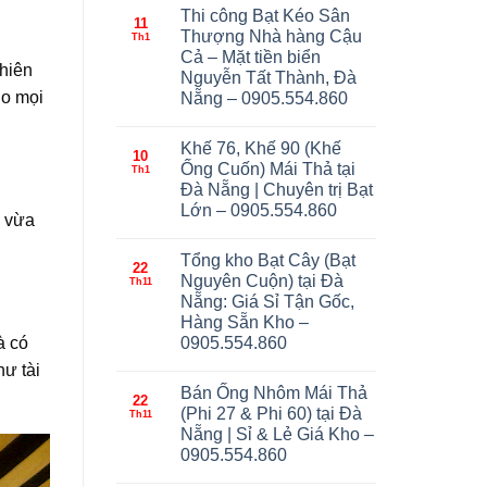
Thi công Bạt Kéo Sân
11
Thượng Nhà hàng Cậu
Th1
Cả – Mặt tiền biển
 hiên
Nguyễn Tất Thành, Đà
ho mọi
Nẵng – 0905.554.860
Khế 76, Khế 90 (Khế
10
Ống Cuốn) Mái Thả tại
Th1
Đà Nẵng | Chuyên trị Bạt
Lớn – 0905.554.860
n vừa
Tổng kho Bạt Cây (Bạt
22
Nguyên Cuộn) tại Đà
Th11
Nẵng: Giá Sỉ Tận Gốc,
Hàng Sẵn Kho –
à có
0905.554.860
hư tài
Bán Ống Nhôm Mái Thả
22
(Phi 27 & Phi 60) tại Đà
Th11
Nẵng | Sỉ & Lẻ Giá Kho –
0905.554.860