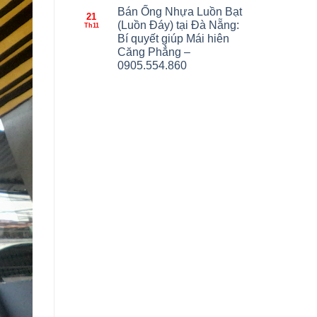
Bán Ống Nhựa Luồn Bạt
21
(Luồn Đáy) tại Đà Nẵng:
Th11
Bí quyết giúp Mái hiên
Căng Phẳng –
0905.554.860