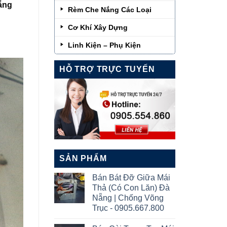
ẵng
Rèm Che Nắng Các Loại
Cơ Khí Xây Dựng
Linh Kiện – Phụ Kiện
HỖ TRỢ TRỰC TUYẾN
SẢN PHẨM
Bán Bát Đỡ Giữa Mái
Thả (Có Con Lăn) Đà
Nẵng | Chống Võng
Trục - 0905.667.800