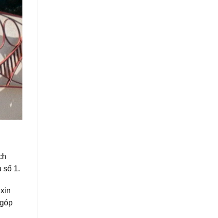
ch
 số 1.
xin
 góp