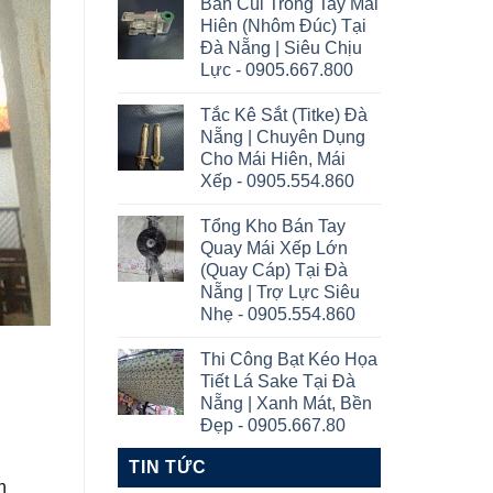
Bán Cùi Trong Tay Mái
Hiên (Nhôm Đúc) Tại
Đà Nẵng | Siêu Chịu
Lực - 0905.667.800
Tắc Kê Sắt (Titke) Đà
Nẵng | Chuyên Dụng
Cho Mái Hiên, Mái
Xếp - 0905.554.860
Tổng Kho Bán Tay
Quay Mái Xếp Lớn
(Quay Cáp) Tại Đà
Nẵng | Trợ Lực Siêu
Nhẹ - 0905.554.860
Thi Công Bạt Kéo Họa
Tiết Lá Sake Tại Đà
Nẵng | Xanh Mát, Bền
Đẹp - 0905.667.80
TIN TỨC
h