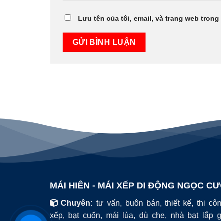
Lưu tên của tôi, email, và trang web trong 
MÁI HIÊN - MÁI XẾP DI ĐỘNG NGỌC C
Chuyên:
tư vấn, buôn bán, thiết kế, thi cô
xếp, bạt cuốn, mái lùa, dù che, nhà bạt lắp 