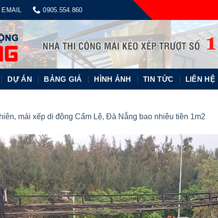
EMAIL
0905.554.860
DỰ ÁN
BẢNG GIÁ
HÌNH ẢNH
TIN TỨC
LIÊN HỆ
hiên, mái xếp di động Cẩm Lệ, Đà Nẵng bao nhiêu tiền 1m2