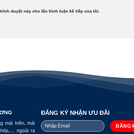
trình duyệt này cho lần bình luận kế tiếp của tôi.
ƯƠNG
ĐĂNG KÝ NHẬN ƯU ĐÃI
ng mái hiên, mái
ghép,… ngoài ra