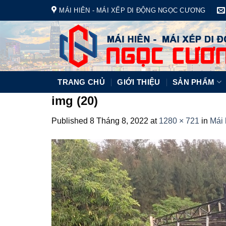
Skip
MÁI HIÊN - MÁI XẾP DI ĐỘNG NGỌC CƯƠNG
to
content
TRANG CHỦ
GIỚI THIỆU
SẢN PHẨM
img (20)
Published
8 Tháng 8, 2022
at
1280 × 721
in
Mái 