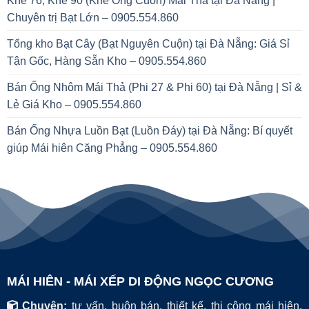
Khế 76, Khế 90 (Khế Ống Cuốn) Mái Thả tại Đà Nẵng |
Chuyên trị Bạt Lớn – 0905.554.860
Tổng kho Bạt Cây (Bạt Nguyên Cuộn) tại Đà Nẵng: Giá Sỉ
Tận Gốc, Hàng Sẵn Kho – 0905.554.860
Bán Ống Nhôm Mái Thả (Phi 27 & Phi 60) tại Đà Nẵng | Sỉ &
Lẻ Giá Kho – 0905.554.860
Bán Ống Nhựa Luồn Bạt (Luồn Đáy) tại Đà Nẵng: Bí quyết
giúp Mái hiên Căng Phẳng – 0905.554.860
MÁI HIÊN - MÁI XẾP DI ĐỘNG NGỌC CƯƠNG
Chuyên:
tư vấn, buôn bán, thiết kế, thi công mái hiên,