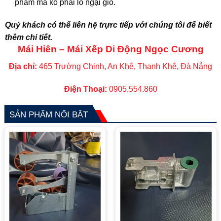
phẩm mà ko phải lo ngại gió.
Quý khách có thể liên hệ trựrc tiếp với chúng tôi để biết
thêm chi tiết.
Mái Hiên – Mái Xếp Di Động Ngọc Cương
Địa chỉ:
465 Trường Chinh, An Khê, Thanh Khê, Đà Nẵng
Điện Thoại:
0905.554.860
SẢN PHẨM NỔI BẬT