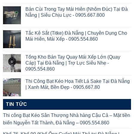
Bán Cùi Trong Tay Mái Hiên (Nhôm Đúc) Tại Đà
Nẵng | Siêu Chịu Lực - 0905.667.800
Tắc Kê Sắt (Titke) Đà Nẵng | Chuyên Dụng Cho
Mái Hiên, Mái Xếp - 0905.554.860
Tổng Kho Bán Tay Quay Mái Xếp Lớn (Quay
Cáp) Tại Đà Nẵng | Trợ Lực Siêu Nhẹ -
0905.554.860
Thi Công Bạt Kéo Họa Tiết Lá Sake Tại Đà Nẵng
| Xanh Mát, Bền Đẹp - 0905.667.80
TIN TỨC
Thi công Bạt Kéo Sân Thượng Nhà hàng Cậu Cả – Mặt tiền
biển Nguyễn Tất Thành, Đà Nẵng – 0905.554.860