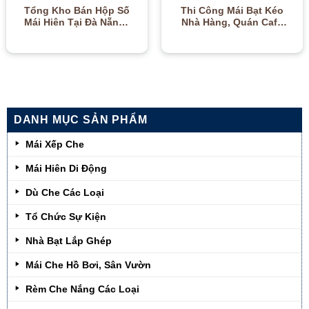
Tổng Kho Bán Hộp Số
Thi Công Mái Bạt Kéo
Mái Hiên Tại Đà Nẵng |
Nhà Hàng, Quán Cafe
Quay Siêu Nhẹ, Độ Bền
Tại Đà Nẵng | Đẹp, Hút
Cao – 0905.667.800
Khách – 0905.667.800
DANH MỤC SẢN PHẨM
Mái Xếp Che
Mái Hiên Di Động
Dù Che Các Loại
Tổ Chức Sự Kiện
Nhà Bạt Lắp Ghép
Mái Che Hồ Bơi, Sân Vườn
Rèm Che Nắng Các Loại