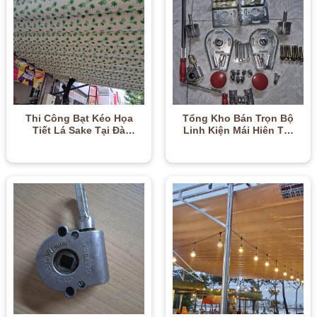
Thi Công Bạt Kéo Họa
Tổng Kho Bán Trọn Bộ
Tiết Lá Sake Tại Đà
Linh Kiện Mái Hiên Tại
Nẵng | Xanh Mát, Bền
Đà Nẵng | Đầy Đủ, Giá
Đẹp – 0905.667.80
Sỉ – 0905.554.860