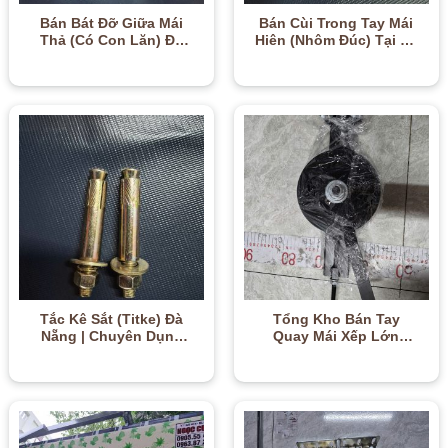
Bán Bát Đỡ Giữa Mái
Bán Cùi Trong Tay Mái
Thả (Có Con Lăn) Đà
Hiên (Nhôm Đúc) Tại Đà
Nẵng | Chống Võng
Nẵng | Siêu Chịu Lực –
Trục – 0905.667.800
0905.667.800
Tắc Kê Sắt (Titke) Đà
Tổng Kho Bán Tay
Nẵng | Chuyên Dụng
Quay Mái Xếp Lớn
Cho Mái Hiên, Mái Xếp –
(Quay Cáp) Tại Đà Nẵng
0905.554.860
| Trợ Lực Siêu Nhẹ –
0905.554.860