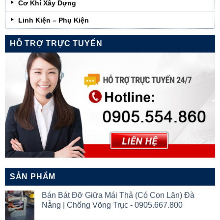
Cơ Khí Xây Dựng
Linh Kiện – Phụ Kiện
HỖ TRỢ TRỰC TUYẾN
SẢN PHẨM
Bán Bát Đỡ Giữa Mái Thả (Có Con Lăn) Đà
Nẵng | Chống Võng Trục - 0905.667.800