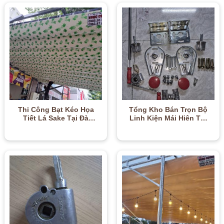
Thi Công Bạt Kéo Họa
Tổng Kho Bán Trọn Bộ
Tiết Lá Sake Tại Đà
Linh Kiện Mái Hiên Tại
Nẵng | Xanh Mát, Bền
Đà Nẵng | Đầy Đủ, Giá
Đẹp – 0905.667.80
Sỉ – 0905.554.860