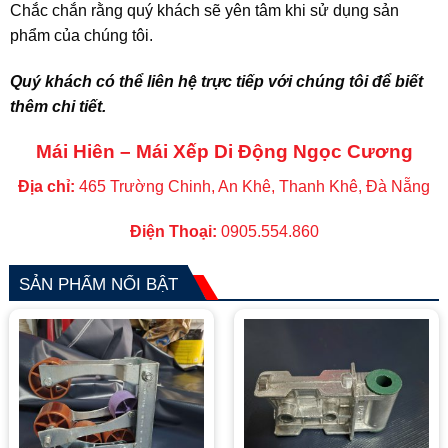
Chắc chắn rằng quý khách sẽ yên tâm khi sử dụng sản
phẩm của chúng tôi.
Quý khách có thể liên hệ trực tiếp với chúng tôi để biết
thêm chi tiết.
Mái Hiên – Mái Xếp Di Động Ngọc Cương
Địa chỉ:
465 Trường Chinh, An Khê, Thanh Khê, Đà Nẵng
Điện Thoại:
0905.554.860
SẢN PHẨM NỔI BẬT