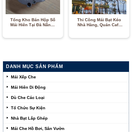
Tổng Kho Bán Hộp Số
Thi Công Mái Bạt Kéo
Mái Hiên Tại Đà Nẵng |
Nhà Hàng, Quán Cafe
Quay Siêu Nhẹ, Độ Bền
Tại Đà Nẵng | Đẹp, Hút
Cao – 0905.667.800
Khách – 0905.667.800
DANH MỤC SẢN PHẨM
Mái Xếp Che
Mái Hiên Di Động
Dù Che Các Loại
Tổ Chức Sự Kiện
Nhà Bạt Lắp Ghép
Mái Che Hồ Bơi, Sân Vườn