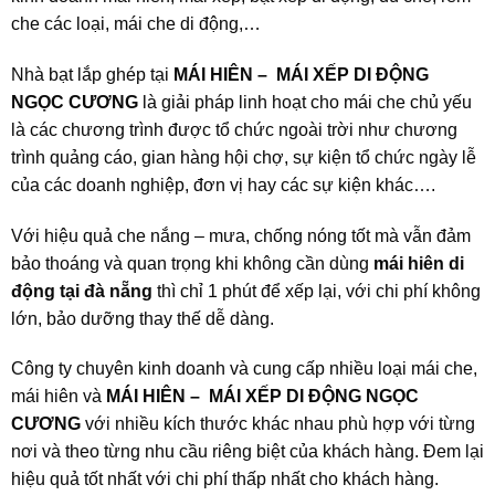
che các loại, mái che di động,…
Nhà bạt lắp ghép tại
MÁI HIÊN – MÁI XẾP DI ĐỘNG
NGỌC CƯƠNG
là giải pháp linh hoạt cho mái che chủ yếu
là các chương trình được tổ chức ngoài trời như chương
trình quảng cáo, gian hàng hội chợ, sự kiện tổ chức ngày lễ
của các doanh nghiệp, đơn vị hay các sự kiện khác….
Với hiệu quả che nắng – mưa, chống nóng tốt mà vẫn đảm
bảo thoáng và quan trọng khi không cần dùng
mái hiên di
động tại đà nẵng
thì chỉ 1 phút để xếp lại, với chi phí không
lớn, bảo dưỡng thay thế dễ dàng.
Công ty chuyên kinh doanh và cung cấp nhiều loại mái che,
mái hiên và
MÁI HIÊN – MÁI XẾP DI ĐỘNG NGỌC
CƯƠNG
với nhiều kích thước khác nhau phù hợp với từng
nơi và theo từng nhu cầu riêng biệt của khách hàng. Đem lại
hiệu quả tốt nhất với chi phí thấp nhất cho khách hàng.