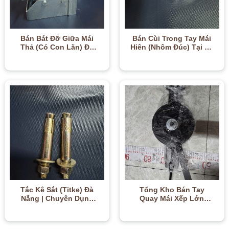
Bán Bát Đỡ Giữa Mái
Bán Cùi Trong Tay Mái
Thả (Có Con Lăn) Đà
Hiên (Nhôm Đúc) Tại Đà
Nẵng | Chống Võng
Nẵng | Siêu Chịu Lực –
Trục – 0905.667.800
0905.667.800
Tắc Kê Sắt (Titke) Đà
Tổng Kho Bán Tay
Nẵng | Chuyên Dụng
Quay Mái Xếp Lớn
Cho Mái Hiên, Mái Xếp –
(Quay Cáp) Tại Đà Nẵng
0905.554.860
| Trợ Lực Siêu Nhẹ –
0905.554.860