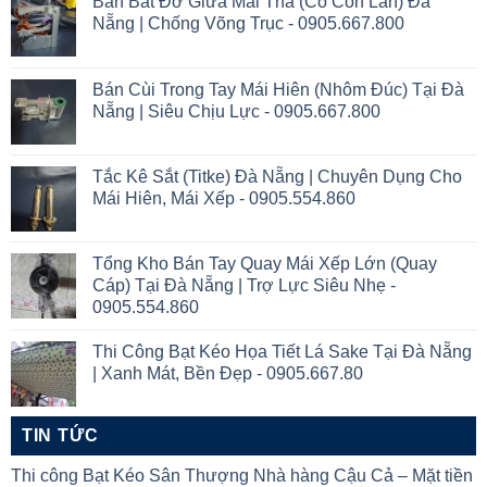
Bán Bát Đỡ Giữa Mái Thả (Có Con Lăn) Đà
Nẵng | Chống Võng Trục - 0905.667.800
Bán Cùi Trong Tay Mái Hiên (Nhôm Đúc) Tại Đà
Nẵng | Siêu Chịu Lực - 0905.667.800
Tắc Kê Sắt (Titke) Đà Nẵng | Chuyên Dụng Cho
Mái Hiên, Mái Xếp - 0905.554.860
Tổng Kho Bán Tay Quay Mái Xếp Lớn (Quay
Cáp) Tại Đà Nẵng | Trợ Lực Siêu Nhẹ -
0905.554.860
Thi Công Bạt Kéo Họa Tiết Lá Sake Tại Đà Nẵng
| Xanh Mát, Bền Đẹp - 0905.667.80
TIN TỨC
Thi công Bạt Kéo Sân Thượng Nhà hàng Cậu Cả – Mặt tiền