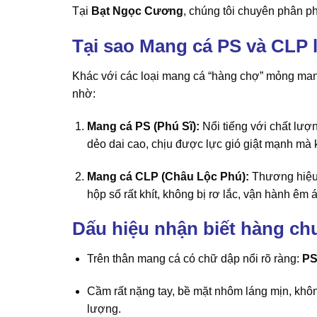
Tại
Bạt Ngọc Cương
, chúng tôi chuyên phân p
Tại sao Mang cá PS và CLP l
Khác với các loại mang cá “hàng chợ” mỏng man
nhờ:
Mang cá PS (Phú Sĩ):
Nổi tiếng với chất lượ
dẻo dai cao, chịu được lực gió giật mạnh mà k
Mang cá CLP (Châu Lộc Phú):
Thương hiệu 
hộp số rất khít, không bị rơ lắc, vận hành êm ái
Dấu hiệu nhận biết hàng ch
Trên thân mang cá có chữ dập nổi rõ ràng:
P
Cầm rất nặng tay, bề mặt nhôm láng mịn, kh
lượng.