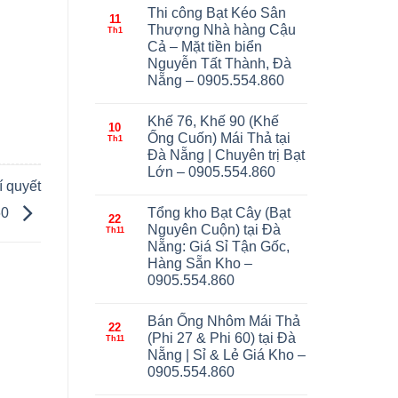
Thi công Bạt Kéo Sân
11
Thượng Nhà hàng Cậu
Th1
Cả – Mặt tiền biển
Nguyễn Tất Thành, Đà
Nẵng – 0905.554.860
Khế 76, Khế 90 (Khế
10
Ống Cuốn) Mái Thả tại
Th1
Đà Nẵng | Chuyên trị Bạt
Lớn – 0905.554.860
 quyết
Tổng kho Bạt Cây (Bạt
60
22
Nguyên Cuộn) tại Đà
Th11
Nẵng: Giá Sỉ Tận Gốc,
Hàng Sẵn Kho –
0905.554.860
Bán Ống Nhôm Mái Thả
22
(Phi 27 & Phi 60) tại Đà
Th11
Nẵng | Sỉ & Lẻ Giá Kho –
0905.554.860