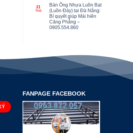
Bán Ống Nhựa Luồn Bạt
21
(Luồn Đáy) tại Đà Nẵng:
Th11
Bí quyết giúp Mái hiên
Căng Phẳng –
0905.554.860
FANPAGE FACEBOOK