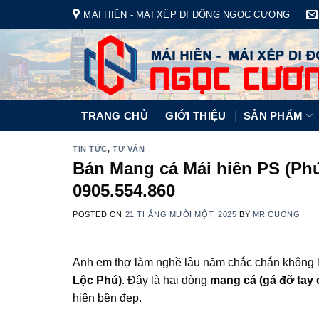
Skip
MÁI HIÊN - MÁI XẾP DI ĐỘNG NGỌC CƯƠNG
to
content
TRANG CHỦ
GIỚI THIỆU
SẢN PHẨM
TIN TỨC
,
TƯ VẤN
Bán Mang cá Mái hiên PS (Phú
0905.554.860
POSTED ON
21 THÁNG MƯỜI MỘT, 2025
BY
MR CUONG
Anh em thợ làm nghề lâu năm chắc chắn không lạ
Lộc Phú)
. Đây là hai dòng
mang cá (gá đỡ tay 
hiên bền đẹp.