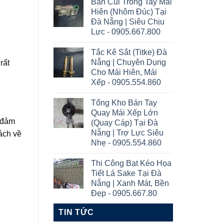
Bán Cùi Trong Tay Mái
Hiên (Nhôm Đúc) Tại
Đà Nẵng | Siêu Chịu
Lực - 0905.667.800
Tắc Kê Sắt (Titke) Đà
Nẵng | Chuyên Dụng
rất
Cho Mái Hiên, Mái
Xếp - 0905.554.860
Tổng Kho Bán Tay
Quay Mái Xếp Lớn
, đảm
(Quay Cáp) Tại Đà
Nẵng | Trợ Lực Siêu
ách về
Nhẹ - 0905.554.860
Thi Công Bạt Kéo Họa
Tiết Lá Sake Tại Đà
Nẵng | Xanh Mát, Bền
Đẹp - 0905.667.80
TIN TỨC