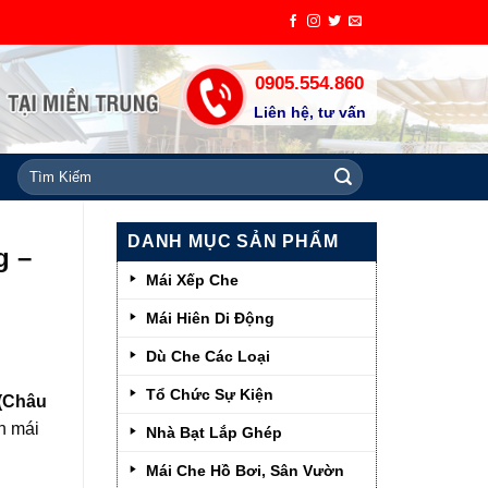
0905.554.860
Liên hệ, tư vấn
Tìm
kiếm:
DANH MỤC SẢN PHẨM
g –
Mái Xếp Che
Mái Hiên Di Động
Dù Che Các Loại
Tổ Chức Sự Kiện
(Châu
h mái
Nhà Bạt Lắp Ghép
Mái Che Hồ Bơi, Sân Vườn