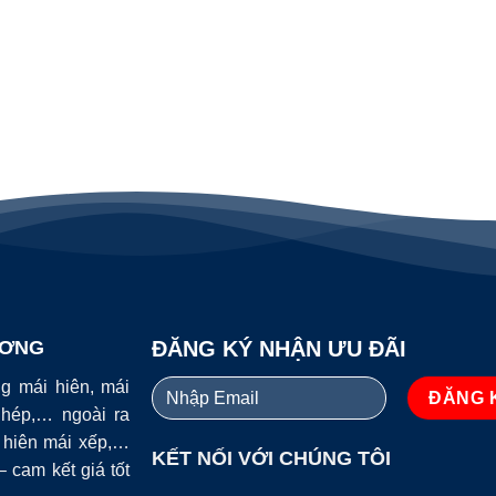
ƯƠNG
ĐĂNG KÝ NHẬN ƯU ĐÃI
ng mái hiên, mái
ghép,… ngoài ra
i hiên mái xếp,…
KẾT NỐI VỚI CHÚNG TÔI
 cam kết giá tốt