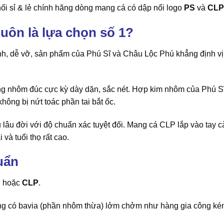
hối sỉ & lẻ chính hãng dòng mang cá có dập nổi logo
PS
và
CLP
uôn là lựa chọn số 1?
h, dễ vỡ, sản phẩm của Phú Sĩ và Châu Lộc Phú khẳng định vị
ng nhôm đúc cực kỳ dày dặn, sắc nét. Hợp kim nhôm của Phú S
hông bị nứt toác phần tai bắt ốc.
lâu đời với độ chuẩn xác tuyệt đối. Mang cá CLP lắp vào tay c
 và tuổi thọ rất cao.
uẩn
S
hoặc
CLP
.
ông có bavia (phần nhôm thừa) lởm chởm như hàng gia công ké