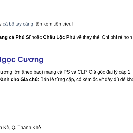
m
y
cả bộ tay càng
tốn kém tiền triệu!
ng cá Phú Sĩ
hoặc
Châu Lộc Phú
về thay thế. Chi phí rẻ hơn 
t Ngọc Cương
lượng lớn (theo bao) mang cá PS và CLP. Giá gốc đại lý cấp 1
ành cho Gia chủ:
Bán lẻ từng cặp, có kèm ốc vít đầy đủ để kh
n Kê, Q. Thanh Khê