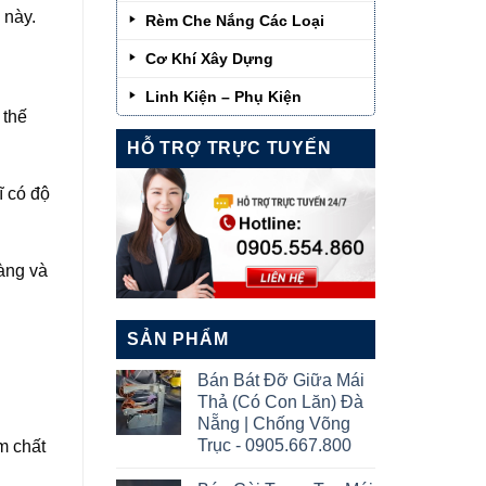
này.
Rèm Che Nắng Các Loại
Cơ Khí Xây Dựng
Linh Kiện – Phụ Kiện
 thế
HỖ TRỢ TRỰC TUYẾN
ĩ có độ
àng và
SẢN PHẨM
Bán Bát Đỡ Giữa Mái
Thả (Có Con Lăn) Đà
Nẵng | Chống Võng
Trục - 0905.667.800
m chất