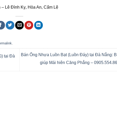
 – Lê Đình Kỵ, Hòa An, Cẩm Lệ
ermalink
.
Bán Ống Nhựa Luồn Bạt (Luồn Đáy) tại Đà Nẵng: Bí
) tại Đà
giúp Mái hiên Căng Phẳng – 0905.554.8