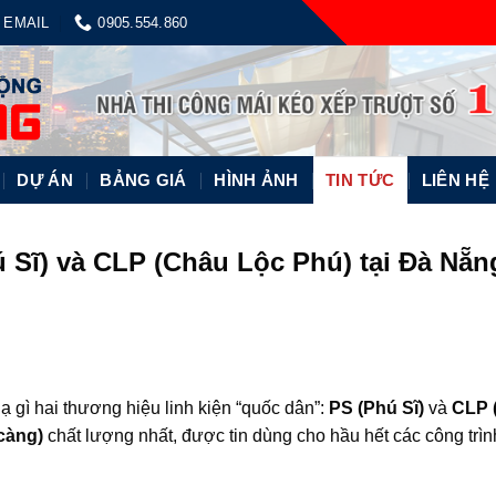
EMAIL
0905.554.860
DỰ ÁN
BẢNG GIÁ
HÌNH ẢNH
TIN TỨC
LIÊN HỆ
 Sĩ) và CLP (Châu Lộc Phú) tại Đà Nẵn
 gì hai thương hiệu linh kiện “quốc dân”:
PS (Phú Sĩ)
và
CLP 
càng)
chất lượng nhất, được tin dùng cho hầu hết các công trìn