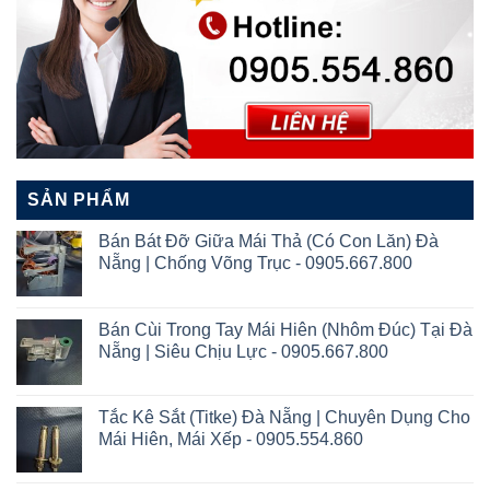
SẢN PHẨM
Bán Bát Đỡ Giữa Mái Thả (Có Con Lăn) Đà
Nẵng | Chống Võng Trục - 0905.667.800
Bán Cùi Trong Tay Mái Hiên (Nhôm Đúc) Tại Đà
Nẵng | Siêu Chịu Lực - 0905.667.800
Tắc Kê Sắt (Titke) Đà Nẵng | Chuyên Dụng Cho
Mái Hiên, Mái Xếp - 0905.554.860