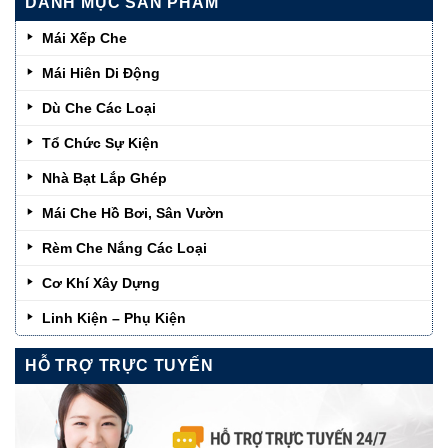
DANH MỤC SẢN PHẨM
Mái Xếp Che
Mái Hiên Di Động
Dù Che Các Loại
Tổ Chức Sự Kiện
Nhà Bạt Lắp Ghép
Mái Che Hồ Bơi, Sân Vườn
Rèm Che Nắng Các Loại
Cơ Khí Xây Dựng
Linh Kiện – Phụ Kiện
HỖ TRỢ TRỰC TUYẾN