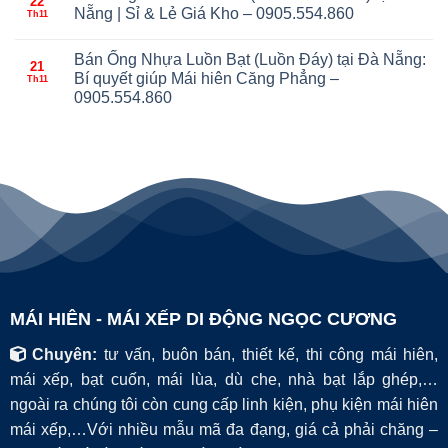
22
Nẵng | Sỉ & Lẻ Giá Kho – 0905.554.860
Th11
Bán Ống Nhựa Luồn Bạt (Luồn Đáy) tại Đà Nẵng:
21
Bí quyết giúp Mái hiên Căng Phẳng –
Th11
0905.554.860
MÁI HIÊN - MÁI XẾP DI ĐỘNG NGỌC CƯƠNG
Chuyên:
tư vấn, buôn bán, thiết kế, thi công mái hiên,
mái xếp, bạt cuốn, mái lùa, dù che, nhà bạt lắp ghép,…
ngoài ra chúng tôi còn cung cấp linh kiện, phụ kiện mái hiên
mái xếp,…Với nhiều mẫu mã đa đạng, giá cả phải chăng –