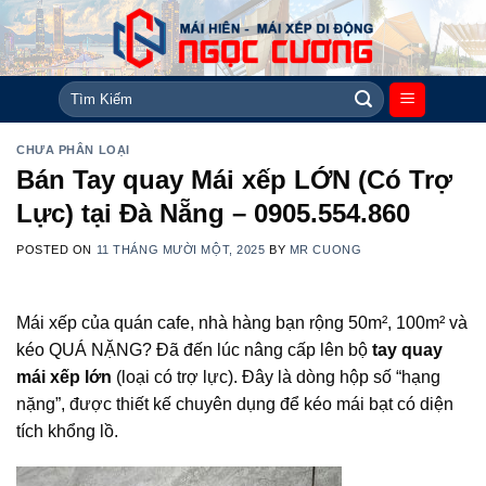
Skip
to
content
Tìm
kiếm:
CHƯA PHÂN LOẠI
Bán Tay quay Mái xếp LỚN (Có Trợ
Lực) tại Đà Nẵng – 0905.554.860
POSTED ON
11 THÁNG MƯỜI MỘT, 2025
BY
MR CUONG
Mái xếp của quán cafe, nhà hàng bạn rộng 50m², 100m² và
kéo QUÁ NẶNG? Đã đến lúc nâng cấp lên bộ
tay quay
mái xếp lớn
(loại có trợ lực). Đây là dòng hộp số “hạng
nặng”, được thiết kế chuyên dụng để kéo mái bạt có diện
tích khổng lồ.