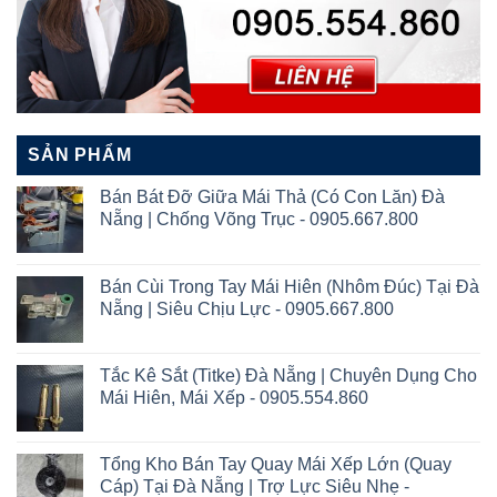
SẢN PHẨM
Bán Bát Đỡ Giữa Mái Thả (Có Con Lăn) Đà
Nẵng | Chống Võng Trục - 0905.667.800
Bán Cùi Trong Tay Mái Hiên (Nhôm Đúc) Tại Đà
Nẵng | Siêu Chịu Lực - 0905.667.800
Tắc Kê Sắt (Titke) Đà Nẵng | Chuyên Dụng Cho
Mái Hiên, Mái Xếp - 0905.554.860
Tổng Kho Bán Tay Quay Mái Xếp Lớn (Quay
Cáp) Tại Đà Nẵng | Trợ Lực Siêu Nhẹ -