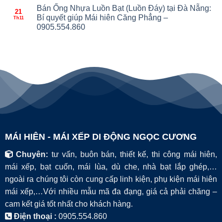
Bán Ống Nhựa Luồn Bạt (Luồn Đáy) tại Đà Nẵng:
21
Bí quyết giúp Mái hiên Căng Phẳng –
Th11
0905.554.860
MÁI HIÊN - MÁI XẾP DI ĐỘNG NGỌC CƯƠNG
Chuyên:
tư vấn, buôn bán, thiết kế, thi công mái hiên,
mái xếp, bạt cuốn, mái lùa, dù che, nhà bạt lắp ghép,…
ngoài ra chúng tôi còn cung cấp linh kiện, phụ kiện mái hiên
mái xếp,…Với nhiều mẫu mã đa đạng, giá cả phải chăng –
cam kết giá tốt nhất cho khách hàng.
Điện thoại :
0905.554.860