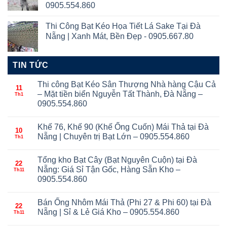
0905.554.860
Thi Công Bạt Kéo Họa Tiết Lá Sake Tại Đà
Nẵng | Xanh Mát, Bền Đẹp - 0905.667.80
TIN TỨC
Thi công Bạt Kéo Sân Thượng Nhà hàng Cậu Cả
11
– Mặt tiền biển Nguyễn Tất Thành, Đà Nẵng –
Th1
0905.554.860
Khế 76, Khế 90 (Khế Ống Cuốn) Mái Thả tại Đà
10
Nẵng | Chuyên trị Bạt Lớn – 0905.554.860
Th1
Tổng kho Bạt Cây (Bạt Nguyên Cuộn) tại Đà
22
Nẵng: Giá Sỉ Tận Gốc, Hàng Sẵn Kho –
Th11
0905.554.860
Bán Ống Nhôm Mái Thả (Phi 27 & Phi 60) tại Đà
22
Nẵng | Sỉ & Lẻ Giá Kho – 0905.554.860
Th11