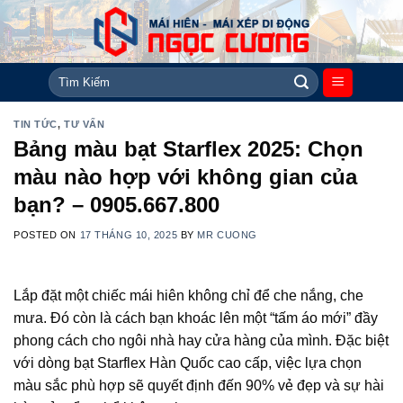
Skip
to
content
Tìm
kiếm:
TIN TỨC
,
TƯ VẤN
Bảng màu bạt Starflex 2025: Chọn
màu nào hợp với không gian của
bạn? – 0905.667.800
POSTED ON
17 THÁNG 10, 2025
BY
MR CUONG
Lắp đặt một chiếc mái hiên không chỉ để che nắng, che
mưa. Đó còn là cách bạn khoác lên một “tấm áo mới” đầy
phong cách cho ngôi nhà hay cửa hàng của mình. Đặc biệt
với dòng bạt Starflex Hàn Quốc cao cấp, việc lựa chọn
màu sắc phù hợp sẽ quyết định đến 90% vẻ đẹp và sự hài