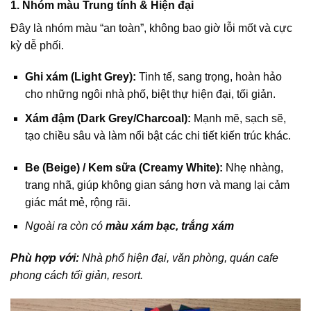
1. Nhóm màu Trung tính & Hiện đại
Đây là nhóm màu “an toàn”, không bao giờ lỗi mốt và cực
kỳ dễ phối.
Ghi xám (Light Grey):
Tinh tế, sang trọng, hoàn hảo
cho những ngôi nhà phố, biệt thự hiện đại, tối giản.
Xám đậm (Dark Grey/Charcoal):
Mạnh mẽ, sạch sẽ,
tạo chiều sâu và làm nổi bật các chi tiết kiến trúc khác.
Be (Beige) / Kem sữa (Creamy White):
Nhẹ nhàng,
trang nhã, giúp không gian sáng hơn và mang lại cảm
giác mát mẻ, rộng rãi.
Ngoài ra còn có
màu xám bạc, trắng xám
Phù hợp với:
Nhà phố hiện đại, văn phòng, quán cafe
phong cách tối giản, resort.